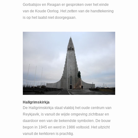
Gorbatsjov en Reagan er gesproken over het einde
van de Koude Oorlog. Het zetten van de handtekening
is op het laatst niet doorgegaan.
Hallgrimskirkja
De Hallgrimskirkja staat vlakbij het oude centrum van
Reykjavik, is vanuit de wijde omgeving zichtbaar en
daardoor een van de bekendste symbolen. De bouw
begon in 1945 en werd in 1986 voltooid. Het uitzicht
vanuit de kerktoren is prachtig.