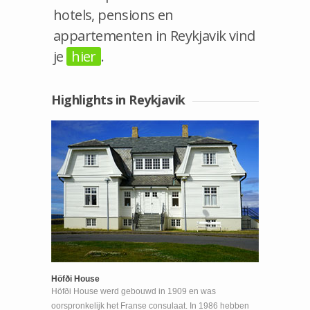
hotels, pensions en
appartementen in Reykjavik vind
je
hier
.
Highlights in Reykjavik
Höfði House
Höfði House werd gebouwd in 1909 en was
oorspronkelijk het Franse consulaat. In 1986 hebben