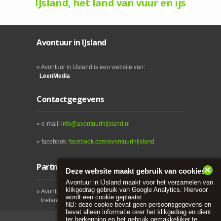
IJsland, het land van vuur en ijs
Avontuur in IJsland
» Avontuur in IJsland is een website van:
LeenMedia
Contactgegevens
» e-mail:
info@avontuurinijsland.nl
» facebook:
facebook.com/avontuurinijsland
Partners:
×
Deze website maakt gebruik van cookies
Avontuur in IJsland maakt voor het verzamelen van
klikgedrag gebruik van Google Analytics. Hiervoor
» Avontuur in IJsland werkt o.a. samen met:
wordt een cookie geplaatst.
Icelandair.
NB: deze cookie bevat geen persoonsgegevens en
bevat alleen informatie over het klikgedrag en dient
ter herkenning en het gebruik gemakkelijker te