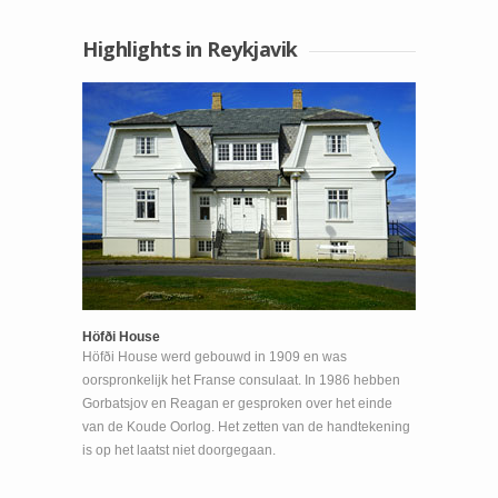
Highlights in Reykjavik
Höfði House
Höfði House werd gebouwd in 1909 en was
oorspronkelijk het Franse consulaat. In 1986 hebben
Gorbatsjov en Reagan er gesproken over het einde
van de Koude Oorlog. Het zetten van de handtekening
is op het laatst niet doorgegaan.