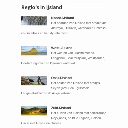
Regio's in IJsland
Noord-IJsland
Het noorden van IJsland met steden als
Akureyri, Husavik, watervallen Detifoss
en Godafoss en het Myvatn meer.
West-IJsland
Het westen van IJsland met de
Langjokull, Snaefellsjokull, Westfjorden,
Deildartunguhver en Dynjandi waterval.
Oost-IJsland
Het oosten van IJsland met stadjes
Seydisfjördur en Egilsstadir,
Laugavalladalur en de Askja vulkaan.
Zuid-IJsland
Het zuiden van IJsland met schiereiland
Reykjanes, de Blue Lagoon, Golden
Circle met Geysir en Gulfoss.